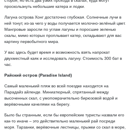
сторон, но есть два узких прохода в скалах, куда могут
проскользнуть небольшие катера и лодки.
Лагуна острова Хонг достаточно глубокая. Солнечные лучи в
ней тонут, из-за чего у воды получается молочно-зелёный цвет.
Мангровые заросли по углам лагуны и поросшие зеленью
скалы, мимо которых проплывает катер, складывают для вас
картину первобытного мира.
У вас здесь будет время и возможность взять напрокат
двухместный каяк и исследовать лагуну. Стоимость 300 бат в
час.
Райский остров (Paradise Island)
Самый маленький пляж во всей поездке находится на
Парадайз айленде. Миниатюрный, спрятанный между
высоченных скал, с умопомрачительно бирюзовой водой и
верёвочными качелями на берегу.
Было бы странным, если бы европейские туристы назвали его
как-то иначе – это действительно маленький рай посреди
моря. Тарзанки, верёвочные лестницы, прыжки со скал в море,