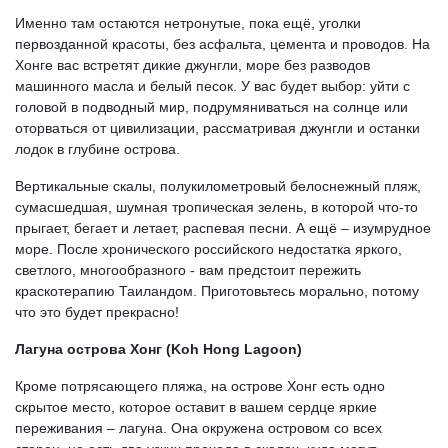
Именно там остаются нетронутые, пока ещё, уголки
первозданной красоты, без асфальта, цемента и проводов. На
Хонге вас встретят дикие джунгли, море без разводов
машинного масла и белый песок. У вас будет выбор: уйти с
головой в подводный мир, подрумяниваться на солнце или
оторваться от цивилизации, рассматривая джунгли и останки
лодок в глубине острова.
Вертикальные скалы, полукилометровый белоснежный пляж,
сумасшедшая, шумная тропическая зелень, в которой что-то
прыгает, бегает и летает, распевая песни. А ещё – изумрудное
море. После хронического российского недостатка яркого,
светлого, многообразного - вам предстоит пережить
краскотерапию Таиландом. Приготовьтесь морально, потому
что это будет прекрасно!
Лагуна острова Хонг (Koh Hong Lagoon)
Кроме потрясающего пляжа, на острове Хонг есть одно
скрытое место, которое оставит в вашем сердце яркие
переживания – лагуна. Она окружена островом со всех