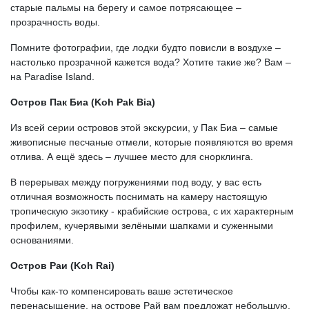
старые пальмы на берегу и самое потрясающее –
прозрачность воды.
Помните фотографии, где лодки будто повисли в воздухе –
настолько прозрачной кажется вода? Хотите такие же? Вам –
на Paradise Island.
Остров Пак Биа (Koh Pak Bia)
Из всей серии островов этой экскурсии, у Пак Биа – самые
живописные песчаные отмели, которые появляются во время
отлива. А ещё здесь – лучшее место для снорклинга.
В перерывах между погружениями под воду, у вас есть
отличная возможность поснимать на камеру настоящую
тропическую экзотику - крабийские острова, с их характерным
профилем, кучерявыми зелёными шапками и суженными
основаниями.
Остров Раи (Koh Rai)
Чтобы как-то компенсировать ваше эстетическое
перенасыщение, на острове Рай вам предложат небольшую,