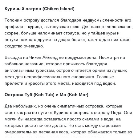
Куриный остров (Chiken Island)
Топоним острову достался благодаря недвусмысленности его
профиля – курица, вытянувшая шею. Для нашего человека он,
скорее, больше напоминает страуса, но у тайцев куры и
петухи немного другие во дворе бегают, так что для них такое
сходство очевидно.
Высадка на Чикен Айленд не предусмотрена. Несмотря на
забавное название, которое прижилось благодаря
англоязычным туристам, остров считается одним из лучших
мест для непрофессионального снорклинга. Главные
прелести и красоты этого места, находятся под водой.
Острова Туб (Koh Tub) и Мо (Koh Mor)
Два небольших, но очень симпатичных островка, которые
стоят как раз по пути от Куриного острова к острову Пода. Они
могли бы навсегда оставаться просто скалами в воде, на
которых просто нечего делать. Но есть между островами
очаровательная песчаная коса, которая обнажается только во