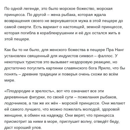
По одной легенде, это было морское божество, морская
принцесса. По другой – жена рыбака, которая ждала
возвращения своего не вернувшегося мужа в этой пещере до
самой смерти. Есть вариант о настоящей, земной принцессе,
которая погибла в кораблекрушении и её дух остался жить в
этой пещере.
Как бы то ни было, для женского божества в пещере Пра Нанг
установлен священный для индуистов символ – фаллос. У
некоторых туристов это вызывает нездоровую реакцию, но
достаточно погуглить картинки славянского бога Ярило, что бы
понять – древние традиции и поверья очень схожи во всём
мире.
«Плодородие и зрелость», вот что означают все эти
деревянные фигурки, по своей сути – пожелания рыбаков,
лодочников, а так же их жён - морской принцессе. Они желают
ей самого лучшего, что можно пожелать молодой, здоровой
женщине, в обмен на надежду. Они верят, что принцесса
присмотрит за ними в море, приглушит волну, отведёт беду,
даст хороший улов.