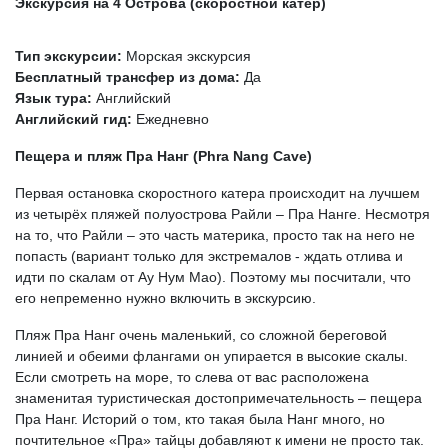
Экскурсия на 4 Острова (скоростной катер)
Тип экскурсии:
Морская экскурсия
Бесплатный трансфер из дома:
Да
Язык тура:
Английский
Английский гид:
Ежедневно
Пещера и пляж Пра Нанг (Phra Nang Cave)
Первая остановка скоростного катера происходит на лучшем
из четырёх пляжей полуострова Райли – Пра Нанге. Несмотря
на то, что Райли – это часть материка, просто так на него не
попасть (вариант только для экстремалов - ждать отлива и
идти по скалам от Ау Нум Мао). Поэтому мы посчитали, что
его непременно нужно включить в экскурсию.
Пляж Пра Нанг очень маленький, со сложной береговой
линией и обеими флангами он упирается в высокие скалы.
Если смотреть на море, то слева от вас расположена
знаменитая туристическая достопримечательность – пещера
Пра Нанг. Историй о том, кто такая была Нанг много, но
почтительное «Пра» тайцы добавляют к имени не просто так.