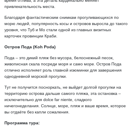
время отлива, а эта деталь кардинально меняет
привлекательность места.
Благодаря фантастическим снимкам прогуливающихся по
морю людей, популярность косы и островов выросла до такого
уровня, что Туб и Мо стали одной из главных визитных
карточек провинции Краби.
Остров Пода (Koh Poda)
Пода – это дикий пляж без мусора, белоснежный песок,
живописная скала посреди моря и само море. Остров Пода
отлично исполняет роль главной изюминки для завершения
однодневной морской прогулки.
Тут не получится посноркать, не выйдет долгой прогулки на
территорию острова дальше самого пляжа, эта остановка –
исключительно для dolce far niente, сладкого
ничегонеделания. Солнце, море, пляж и ваше время, которое
вы отдаёте без капли сожаления.
Программа тура: